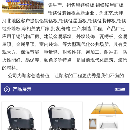
集生产、销售
铝镁锰板
,铝镁锰屋面板,
铝镁锰装饰板
高新企业，为北京,天津,
河北地区客户提供
铝镁锰板,
铝镁锰屋面板
,铝镁锰装饰板,铝镁
锰外墙板,等相关的厂家,批发,价格,生产,制造,工程。产品广泛
应用于钢结构厂房、建筑金属幕墙、外墙装饰、瓦楞板、金属
屋顶、金属吊顶、室内装饰、等大型现代化公共场所。具有美
观大方、保温节能、重量轻、耐候性好、易加工、耐冲击、防
火性能好、易保养、颜色多等特点，是目前现代化建筑、装饰
的材料。
公司为顾客创造价值，让顾客的工程更优秀是我们不懈的
追求，视产品质量为生命，诚信创新，追求与顾客、员工、社
产品展示
会的共赢，在机遇和挑战中不断发展，祥坤正向着更高、更
快、更强的目标迈进！
...
[查看详情]