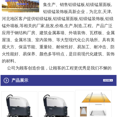
集生产、销售
铝镁锰板
,铝镁锰屋面板,
铝镁锰装饰板
高新企业，为北京,天津,
河北地区客户提供
铝镁锰板,
铝镁锰屋面板
,铝镁锰装饰板,铝镁
锰外墙板,等相关的厂家,批发,价格,生产,制造,工程。产品广泛
应用于钢结构厂房、建筑金属幕墙、外墙装饰、瓦楞板、金属
屋顶、金属吊顶、室内装饰、等大型现代化公共场所。具有美
观大方、保温节能、重量轻、耐候性好、易加工、耐冲击、防
火性能好、易保养、颜色多等特点，是目前现代化建筑、装饰
的材料。
公司为顾客创造价值，让顾客的工程更优秀是我们不懈的
追求，视产品质量为生命，诚信创新，追求与顾客、员工、社
产品展示
会的共赢，在机遇和挑战中不断发展，祥坤正向着更高、更
快、更强的目标迈进！
...
[查看详情]