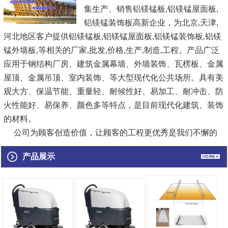
集生产、销售
铝镁锰板
,铝镁锰屋面板,
铝镁锰装饰板
高新企业，为北京,天津,
河北地区客户提供
铝镁锰板,
铝镁锰屋面板
,铝镁锰装饰板,铝镁
锰外墙板,等相关的厂家,批发,价格,生产,制造,工程。产品广泛
应用于钢结构厂房、建筑金属幕墙、外墙装饰、瓦楞板、金属
屋顶、金属吊顶、室内装饰、等大型现代化公共场所。具有美
观大方、保温节能、重量轻、耐候性好、易加工、耐冲击、防
火性能好、易保养、颜色多等特点，是目前现代化建筑、装饰
的材料。
公司为顾客创造价值，让顾客的工程更优秀是我们不懈的
追求，视产品质量为生命，诚信创新，追求与顾客、员工、社
产品展示
会的共赢，在机遇和挑战中不断发展，祥坤正向着更高、更
快、更强的目标迈进！
...
[查看详情]